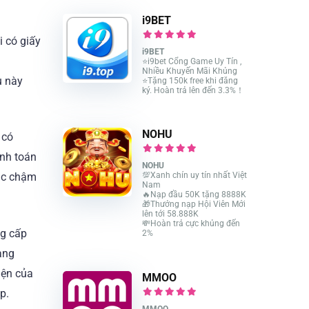
i9BET
i có giấy
i9BET
⭐️i9bet Cổng Game Uy Tín ,
Nhiều Khuyến Mãi Khủng
u này
⭐️Tặng 150k free khi đăng
ký. Hoàn trả lên đến 3.3%！
NOHU
 có
anh toán
NOHU
oặc chậm
💯Xanh chín uy tín nhất Việt
Nam
🔥Nạp đầu 50K tặng 8888K
🎁Thưởng nạp Hội Viên Mới
lên tới 58.888K
💸Hoàn trả cực khủng đến
ng cấp
2%
àng
iện của
MMOO
p.