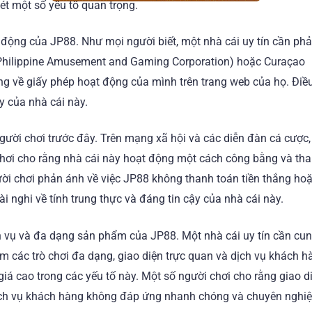
ét một số yếu tố quan trọng.
 động của JP88. Như mọi người biết, một nhà cái uy tín cần phả
Philippine Amusement and Gaming Corporation) hoặc Curaçao
ng về giấy phép hoạt động của mình trên trang web của họ. Điề
y của nhà cái này.
gười chơi trước đây. Trên mạng xã hội và các diễn đàn cá cược,
 chơi cho rằng nhà cái này hoạt động một cách công bằng và th
ười chơi phản ánh về việc JP88 không thanh toán tiền thắng h
oài nghi về tính trung thực và đáng tin cậy của nhà cái này.
ch vụ và đa dạng sản phẩm của JP88. Một nhà cái uy tín cần cu
m các trò chơi đa dạng, giao diện trực quan và dịch vụ khách h
á cao trong các yếu tố này. Một số người chơi cho rằng giao d
dịch vụ khách hàng không đáp ứng nhanh chóng và chuyên nghiệ