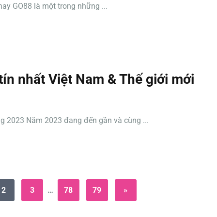
nay GO88 là một trong những ...
tín nhất Việt Nam & Thế giới mới
g 2023 Năm 2023 đang đến gần và cùng ...
2
3
…
78
79
»