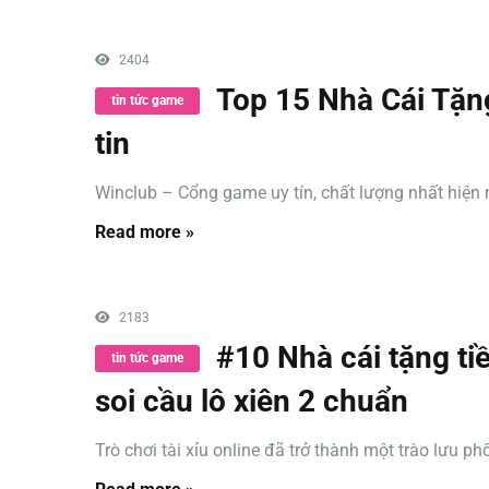
2404
Top 15 Nhà Cái Tặn
tin tức game
tin
Winclub – Cổng game uy tín, chất lượng nhất hiện 
Read more »
2183
#10 Nhà cái tặng ti
tin tức game
soi cầu lô xiên 2 chuẩn
Trò chơi tài xỉu online đã trở thành một trào lưu p