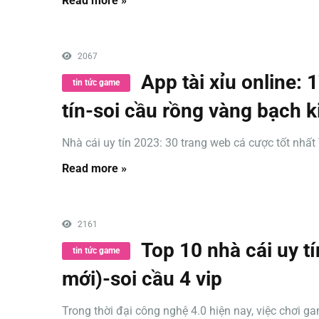
Read more »
2067
App tài xỉu online: 1
tin tức game
tín-soi cầu rồng vàng bạch 
Nhà cái uy tín 2023: 30 trang web cá cược tốt nhất
Read more »
2161
Top 10 nhà cái uy t
tin tức game
mới)-soi cầu 4 vip
Trong thời đại công nghệ 4.0 hiện nay, việc chơi ga