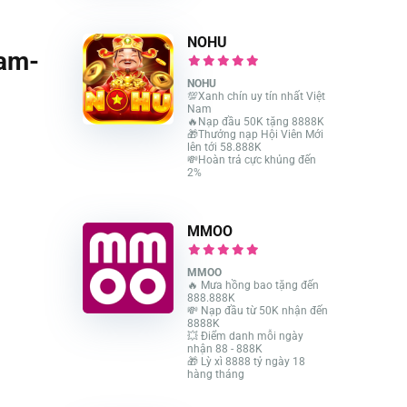
NOHU
Nam-
NOHU
💯Xanh chín uy tín nhất Việt
Nam
🔥Nạp đầu 50K tặng 8888K
🎁Thưởng nạp Hội Viên Mới
lên tới 58.888K
💸Hoàn trả cực khủng đến
2%
MMOO
MMOO
🔥 Mưa hồng bao tặng đến
888.888K
💸 Nạp đầu từ 50K nhận đến
8888K
💥 Điểm danh mỗi ngày
nhận 88 - 888K
🎁 Lỳ xì 8888 tỷ ngày 18
hàng tháng