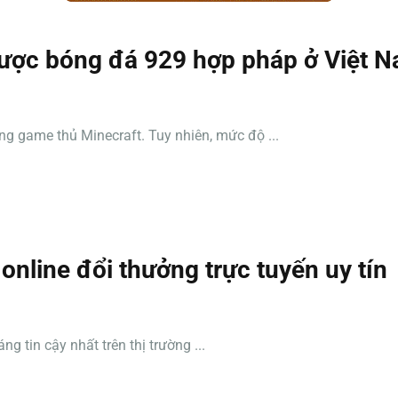
ược bóng đá 929 hợp pháp ở Việt 
ng game thủ Minecraft. Tuy nhiên, mức độ ...
online đổi thưởng trực tuyến uy tín
g tin cậy nhất trên thị trường ...