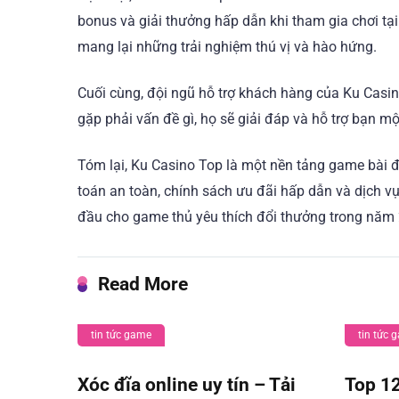
bonus và giải thưởng hấp dẫn khi tham gia chơi tạ
mang lại những trải nghiệm thú vị và hào hứng.
Cuối cùng, đội ngũ hỗ trợ khách hàng của Ku Casin
gặp phải vấn đề gì, họ sẽ giải đáp và hỗ trợ bạn 
Tóm lại, Ku Casino Top là một nền tảng game bài đ
toán an toàn, chính sách ưu đãi hấp dẫn và dịch v
đầu cho game thủ yêu thích đổi thưởng trong năm
Read More
tin tức game
tin tức 
Xóc đĩa online uy tín – Tải
Top 1