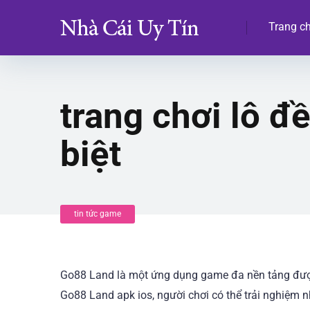
Trang c
trang chơi lô đ
biệt
tin tức game
Go88 Land là một ứng dụng game đa nền tảng được 
Go88 Land apk ios, người chơi có thể trải nghiệm 