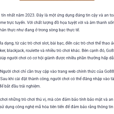
tín nhất năm 2023. Đây là một ứng dụng đáng tin cậy và an to
me trực tuyến. Với chất lượng đồ họa tuyệt vời và âm thanh số
ân thực như đang ở trong sòng bạc thực tế.
 dạng, từ các trò chơi slot, bài bạc, đến các trò chơi thể thao ả
er, blackjack, roulette và nhiều trò chơi khác. Bên cạnh đó, Go
giúp người chơi có cơ hội giành được nhiều phần thưởng hấp dẫ
. Người chơi chỉ cần truy cập vào trang web chính thức của Go88
. Sau khi cài đặt thành công, người chơi có thể đăng nhập vào t
ể bắt đầu trải nghiệm.
hơi những trò chơi thú vị, mà còn đảm bảo tính bảo mật và an
 sử dụng công nghệ mã hóa tiên tiến để đảm bảo rằng thông tin