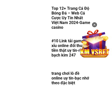
Top 12+ Trang Cá Độ
Bóng Đá – Web Cá
Cược Uy Tín Nhất
Việt Nam 2024-Game
✕
casino
#10 Link tải game tài
xỉu online đổi thưởng
tiền thật uy tín-rồng
bạch kim 247
trang chơi lô đề
online uy tín-bạc nhớ
theo đặc biệt