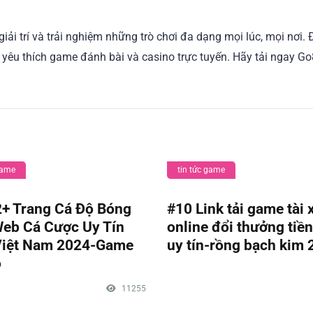
iải trí và trải nghiệm những trò chơi đa dạng mọi lúc, mọi nơi. 
 yêu thích game đánh bài và casino trực tuyến. Hãy tải ngay G
game
tin tức game
2+ Trang Cá Độ Bóng
#10 Link tải game tài 
Web Cá Cược Uy Tín
online đổi thưởng tiền
Việt Nam 2024-Game
uy tín-rồng bạch kim 
o
11255