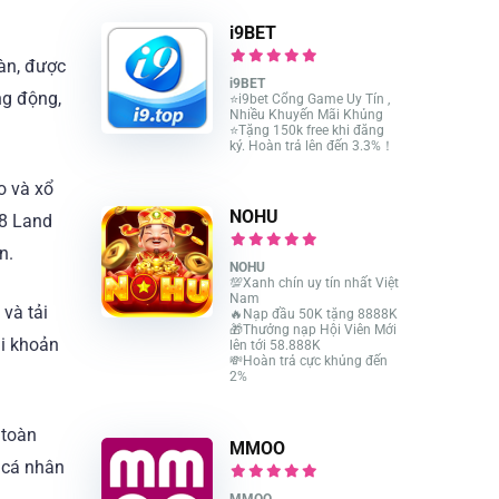
i9BET
àn, được
i9BET
ng động,
⭐️i9bet Cổng Game Uy Tín ,
Nhiều Khuyến Mãi Khủng
⭐️Tặng 150k free khi đăng
ký. Hoàn trả lên đến 3.3%！
o và xổ
NOHU
88 Land
n.
NOHU
💯Xanh chín uy tín nhất Việt
Nam
 và tải
🔥Nạp đầu 50K tặng 8888K
🎁Thưởng nạp Hội Viên Mới
ài khoản
lên tới 58.888K
💸Hoàn trả cực khủng đến
2%
 toàn
MMOO
 cá nhân