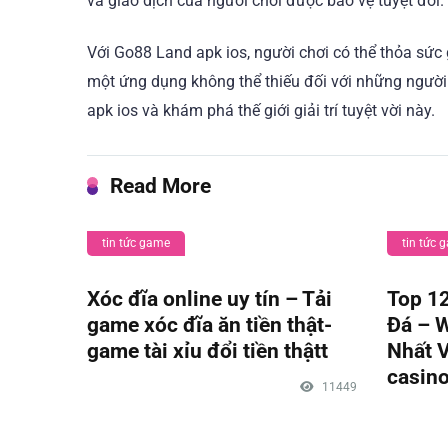
và giao dịch của người chơi được bảo vệ tuyệt đối.
Với Go88 Land apk ios, người chơi có thể thỏa sức g
một ứng dụng không thể thiếu đối với những người
apk ios và khám phá thế giới giải trí tuyệt vời này.
Read More
tin tức game
tin tức 
Xóc đĩa online uy tín – Tải
Top 1
game xóc đĩa ăn tiền thật-
Đá – 
game tài xỉu đổi tiền thậtt
Nhất 
casin
11449