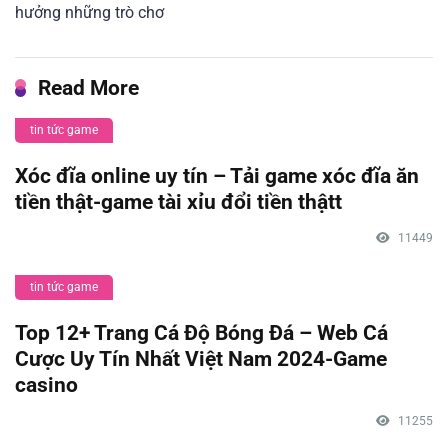
hưởng những trò chơ
Read More
tin tức game
Xóc đĩa online uy tín – Tải game xóc đĩa ăn
tiền thật-game tài xỉu đổi tiền thậtt
11449
tin tức game
Top 12+ Trang Cá Độ Bóng Đá – Web Cá
Cược Uy Tín Nhất Việt Nam 2024-Game
casino
11255