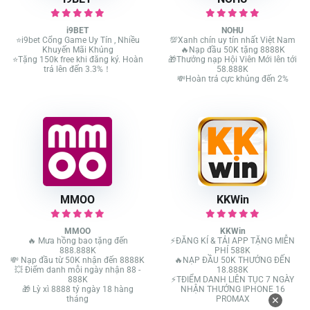
i9BET
NOHU
⭐️i9bet Cổng Game Uy Tín , Nhiều
💯Xanh chín uy tín nhất Việt Nam
Khuyến Mãi Khủng
🔥Nạp đầu 50K tặng 8888K
⭐️Tặng 150k free khi đăng ký. Hoàn
🎁Thưởng nạp Hội Viên Mới lên tới
trả lên đến 3.3%！
58.888K
💸Hoàn trả cực khủng đến 2%
MMOO
KKWin
MMOO
KKWin
🔥 Mưa hồng bao tặng đến
⚡️ĐĂNG KÍ & TẢI APP TẶNG MIỄN
888.888K
PHÍ 588K
💸 Nạp đầu từ 50K nhận đến 8888K
🔥NẠP ĐẦU 50K THƯỞNG ĐẾN
💥 Điểm danh mỗi ngày nhận 88 -
18.888K
888K
⚡️TĐIỂM DANH LIÊN TỤC 7 NGÀY
🎁 Lỳ xì 8888 tỷ ngày 18 hàng
NHẬN THƯỞNG IPHONE 16
tháng
PROMAX
✕