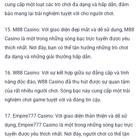
cung cấp một loạt các trò chơi đa dạng và hấp dẫn, đảm
bảo mang lại trải nghiệm tuyệt vời cho người chơi.
15. M88 Casino: Với giao diện đẹp mắt và dễ sử dụng, M88
Casino là một trong những sòng bạc trực tuyến được yêu
thích nhất. Nơi đây, bạn có thể tận hưởng những trò chơi
đa dạng và những giải thưởng hấp dẫn.
16. W88 Casino: Với sự kết hợp giữa sự đẳng cấp và tính
năng độc đáo, W88 Casino đã thu hút được sự quan tâm
của rất nhiều người chơi. Sòng bạc này cung cấp một trải
nghiệm chơi game tuyệt vời và đáng tin cậy.
17. Empire777 Casino: Với giao diện thân thiện và dễ sử
dụng, Empire777 Casino là một trong những sòng bạc trực
tuyến được yêu thích nhất. Nơi đây, người chơi có thể tận