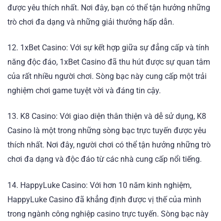
được yêu thích nhất. Nơi đây, bạn có thể tận hưởng những
trò chơi đa dạng và những giải thưởng hấp dẫn.
12. 1xBet Casino: Với sự kết hợp giữa sự đẳng cấp và tính
năng độc đáo, 1xBet Casino đã thu hút được sự quan tâm
của rất nhiều người chơi. Sòng bạc này cung cấp một trải
nghiệm chơi game tuyệt vời và đáng tin cậy.
13. K8 Casino: Với giao diện thân thiện và dễ sử dụng, K8
Casino là một trong những sòng bạc trực tuyến được yêu
thích nhất. Nơi đây, người chơi có thể tận hưởng những trò
chơi đa dạng và độc đáo từ các nhà cung cấp nổi tiếng.
14. HappyLuke Casino: Với hơn 10 năm kinh nghiệm,
HappyLuke Casino đã khẳng định được vị thế của mình
trong ngành công nghiệp casino trực tuyến. Sòng bạc này