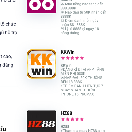
trò chơi
MMOO
🔥 Mưa hồng bao tặng đến
888.888K
💸 Nạp đầu từ 50K nhận đến
8888K
💥 Điểm danh mỗi ngày
 tổ chức
nhận 88 - 888K
🎁 Lỳ xì 8888 tỷ ngày 18
gũ hỗ trợ
hàng tháng
KKWin
t cao,
ng đáng
KKWin
⚡️ĐĂNG KÍ & TẢI APP TẶNG
MIỄN PHÍ 588K
🔥NẠP ĐẦU 50K THƯỞNG
ĐẾN 18.888K
⚡️TĐIỂM DANH LIÊN TỤC 7
NGÀY NHẬN THƯỞNG
IPHONE 16 PROMAX
HZ88
HZ88
xỉu
⚡Tham gia ngay HZ88.com