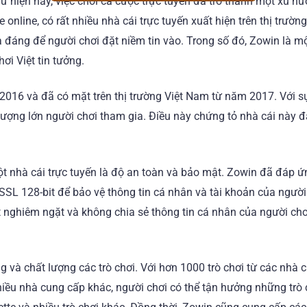
ư hiện nay, việc chơi cá cược trực tuyến đã trở thành một xu h
online, có rất nhiều nhà cái trực tuyến xuất hiện trên thị trường
 đáng để người chơi đặt niềm tin vào. Trong số đó, Zowin là mộ
i Việt tin tưởng.
2016 và đã có mặt trên thị trường Việt Nam từ năm 2017. Với sự
lượng lớn người chơi tham gia. Điều này chứng tỏ nhà cái này 
ột nhà cái trực tuyến là độ an toàn và bảo mật. Zowin đã đáp 
L 128-bit để bảo vệ thông tin cá nhân và tài khoản của người
 nghiêm ngặt và không chia sẻ thông tin cá nhân của người chơ
 và chất lượng các trò chơi. Với hơn 1000 trò chơi từ các nhà 
hiều nhà cung cấp khác, người chơi có thể tận hưởng những trò 