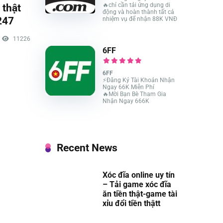
🔥chỉ cần tải ứng dụng di
 thật
động và hoàn thành tất cả
247
nhiệm vụ để nhận 88K VNĐ
11226
6FF
6FF
⚡Đăng Ký Tài Khoản Nhận
Ngay 66K Miễn Phí
🔥Mời Bạn Bè Tham Gia
Nhận Ngay 666K
Recent News
Xóc đĩa online uy tín
– Tải game xóc đĩa
ăn tiền thật-game tài
xỉu đổi tiền thậtt