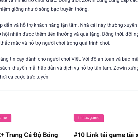
ette và nhiều trò chơi khác. Đồng thời, Zowin cũng cung cấp các 
 nghiệm giống như ở sòng bạc truyền thống.
 dẫn và hỗ trợ khách hàng tận tâm. Nhà cái này thường xuyên
ơ hội nhận được thêm tiền thưởng và quà tặng. Đồng thời, đội n
hắc mắc và hỗ trợ người chơi trong quá trình chơi.
đáng tin cậy dành cho người chơi Việt. Với độ an toàn và bảo mậ
h sách khuyến mãi hấp dẫn và dịch vụ hỗ trợ tận tâm, Zowin xứ
ơi cá cược trực tuyến.
game
tin tức game
2+ Trang Cá Độ Bóng
#10 Link tải game tài 