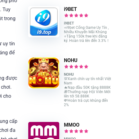
ướng phổ
i9BET
. Tuy
t trong
i9BET
⭐️i9bet Cổng Game Uy Tín ,
Nhiều Khuyến Mãi Khủng
⭐️Tặng 150k free khi đăng
ký. Hoàn trả lên đến 3.3%！
 uy tín
đáng để
NOHU
NOHU
ứng được
💯Xanh chín uy tín nhất Việt
Nam
 chơi.
🔥Nạp đầu 50K tặng 8888K
🎁Thưởng nạp Hội Viên Mới
i cho
lên tới 58.888K
💸Hoàn trả cực khủng đến
2%
cung cấp
MMOO
chơi đa