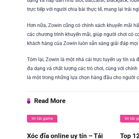
dạng và hấp dẫn như slot, baccarat, blackjack, roul
trực tiếp với người chia bài thực tế, mang lại trải
Hơn nữa, Zowin cũng có chính sách khuyến mãi hấp
các chương trình khuyến mãi, giúp người chơi có c
khách hàng của Zowin luôn sẵn sàng giải đáp mọi t
Tóm lại, Zowin là một nhà cái trực tuyến uy tín và 
đa dạng và chất lượng các trò chơi, cùng với chín
là một trong những lựa chọn hàng đầu cho người ch
Read More
tin tức game
tin tức 
Xóc đĩa online uy tín – Tải
Top 1