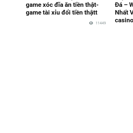
game xóc đĩa ăn tiền thật-
Đá – 
game tài xỉu đổi tiền thậtt
Nhất 
casin
11449