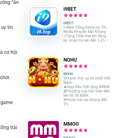
hưởng “ăn
i9BET
i9BET
uy tín
⭐️i9bet Cổng Game Uy Tín ,
Nhiều Khuyến Mãi Khủng
⭐️Tặng 150k free khi đăng
ký. Hoàn trả lên đến 3.3%！
à cơ hội
NOHU
NOHU
chơi.
💯Xanh chín uy tín nhất Việt
Nam
🔥Nạp đầu 50K tặng 8888K
🎁Thưởng nạp Hội Viên Mới
lên tới 58.888K
💸Hoàn trả cực khủng đến
g game
2%
MMOO
ững trải