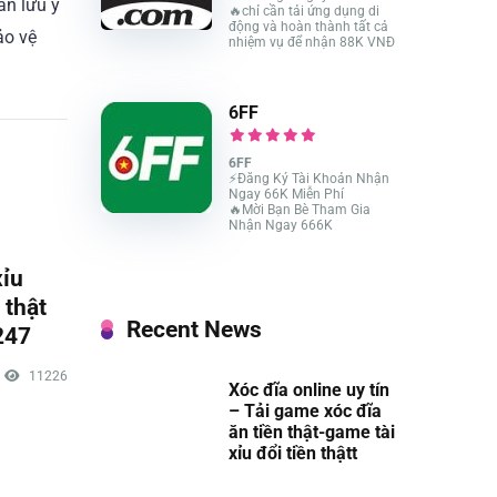
ần lưu ý
🔥chỉ cần tải ứng dụng di
động và hoàn thành tất cả
ảo vệ
nhiệm vụ để nhận 88K VNĐ
6FF
6FF
⚡Đăng Ký Tài Khoản Nhận
Ngay 66K Miễn Phí
🔥Mời Bạn Bè Tham Gia
Nhận Ngay 666K
xỉu
 thật
Recent News
247
11226
Xóc đĩa online uy tín
– Tải game xóc đĩa
ăn tiền thật-game tài
xỉu đổi tiền thậtt