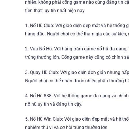
nhiên, không phải cổng game nào cũng đáng tin cậ
tiền thật” uy tín nhất hiện nay.
1. Nổ Hũ Club: Với giao diện đẹp mắt và hệ thống
hàng đầu. Người chơi có thể tham gia các sự kiện,
2. Vua Nổ Hũ: Với hàng trăm game nổ hũ đa dạng, 
trúng thưởng lớn. Cổng game này cũng có chính sá
3. Quay Hũ Club: Với giao diện đơn giản nhưng hấ
Người chơi có thể nhận được nhiều phần thưởng hấ
4. Nổ Hũ 888: Với hệ thống game đa dạng và chính
nổ hũ uy tín và đáng tin cậy.
5. Nổ Hũ Win Club: Với giao diện đẹp mắt và hệ t
nghiệm thú vị và cơ hội trúng thưởng lớn.