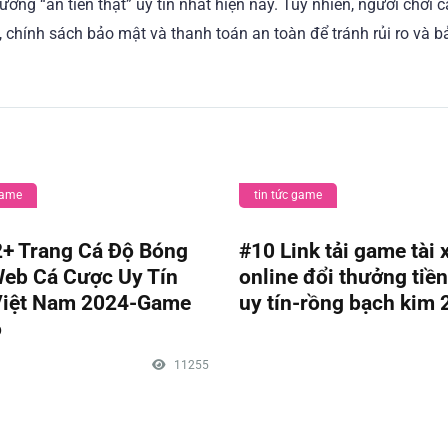
ng “ăn tiền thật” uy tín nhất hiện nay. Tuy nhiên, người chơi c
chính sách bảo mật và thanh toán an toàn để tránh rủi ro và b
game
tin tức game
2+ Trang Cá Độ Bóng
#10 Link tải game tài 
Web Cá Cược Uy Tín
online đổi thưởng tiền
Việt Nam 2024-Game
uy tín-rồng bạch kim 
o
11255