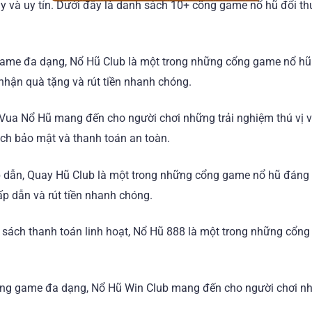
y và uy tín. Dưới đây là danh sách 10+ cổng game nổ hũ đổi t
 game đa dạng, Nổ Hũ Club là một trong những cổng game nổ hũ 
 nhận quà tặng và rút tiền nhanh chóng.
Vua Nổ Hũ mang đến cho người chơi những trải nghiệm thú vị v
ch bảo mật và thanh toán an toàn.
p dẫn, Quay Hũ Club là một trong những cổng game nổ hũ đáng 
p dẫn và rút tiền nhanh chóng.
 sách thanh toán linh hoạt, Nổ Hũ 888 là một trong những cổn
hống game đa dạng, Nổ Hũ Win Club mang đến cho người chơi nh