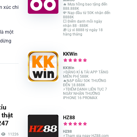
MMOO
🔥 Mưa hồng bao tặng đến
m xúc chi
888.888K
💸 Nạp đầu từ 50K nhận đến
8888K
💥 Điểm danh mỗi ngày
nhận 88 - 888K
🎁 Lỳ xì 8888 tỷ ngày 18
 là một
hàng tháng
n dừng
KKWin
KKWin
⚡️ĐĂNG KÍ & TẢI APP TẶNG
MIỄN PHÍ 588K
🔥NẠP ĐẦU 50K THƯỞNG
ĐẾN 18.888K
⚡️TĐIỂM DANH LIÊN TỤC 7
NGÀY NHẬN THƯỞNG
IPHONE 16 PROMAX
xỉu
 thật
HZ88
247
HZ88
11226
⚡Tham gia ngay HZ88.com