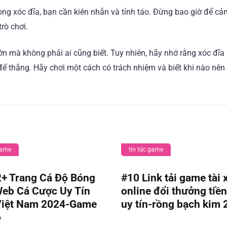
rong xóc đĩa, bạn cần kiên nhẫn và tỉnh táo. Đừng bao giờ để cả
rò chơi.
ớn mà không phải ai cũng biết. Tuy nhiên, hãy nhớ rằng xóc đĩa
để thắng. Hãy chơi một cách có trách nhiệm và biết khi nào nê
game
tin tức game
2+ Trang Cá Độ Bóng
#10 Link tải game tài 
Web Cá Cược Uy Tín
online đổi thưởng tiền
Việt Nam 2024-Game
uy tín-rồng bạch kim 
o