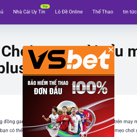
hủ
Nhà Cái Uy Tín
Lô Đề Online
Thể Thao
tin tứ
 Chơi game tài xỉu m
×
plus 3 miền
ộng đồng game thủ trực tuyến. Đây là một trò chơi dựa trên may
bạn có thể tăng cơ hội thắng lớn. Dưới đây là một số mẹo chơi 