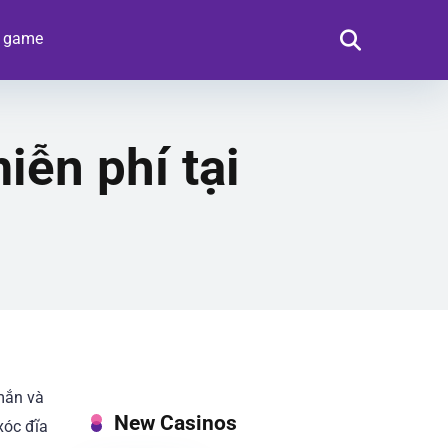
c game
iễn phí tại
 mắn và
New Casinos
xóc đĩa