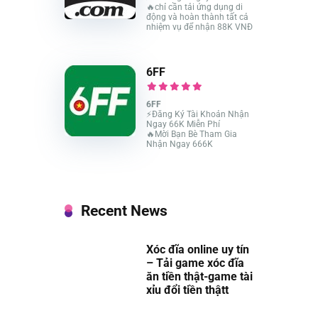
🔥chỉ cần tải ứng dụng di
động và hoàn thành tất cả
nhiệm vụ để nhận 88K VNĐ
6FF
6FF
⚡Đăng Ký Tài Khoản Nhận
Ngay 66K Miễn Phí
🔥Mời Bạn Bè Tham Gia
Nhận Ngay 666K
Recent News
Xóc đĩa online uy tín
– Tải game xóc đĩa
ăn tiền thật-game tài
xỉu đổi tiền thậtt