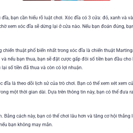
 đĩa, bạn cần hiểu rõ luật chơi. Xóc đĩa có 3 cửa: đỏ, xanh và v
chờ xem xóc đĩa sẽ dừng lại ở cửa nào. Nếu bạn đoán đúng, bạ
 chiến thuật phổ biến nhất trong xóc đĩa là chiến thuật Marting
 và nếu bạn thua, bạn sẽ đặt cược gấp đôi số tiền ban đầu cho 
 lại số tiền đã thua và còn có lợi nhuận.
c đĩa là theo dõi lịch sử của trò chơi. Bạn có thể xem xét xem c
ong một thời gian dài. Dựa trên thông tin này, bạn có thể đưa r
 Bằng cách này, bạn có thể chơi lâu hơn và tăng cơ hội thắng l
g nếu bạn không may mắn.