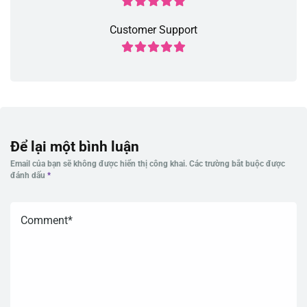
Customer Support
Để lại một bình luận
Email của bạn sẽ không được hiển thị công khai.
Các trường bắt buộc được
đánh dấu
*