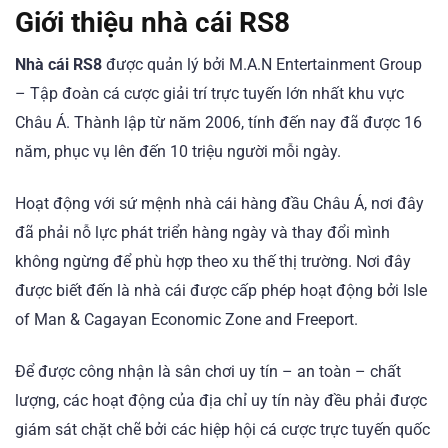
Giới thiệu nhà cái RS8
Nhà cái RS8
được quản lý bởi M.A.N Entertainment Group
– Tập đoàn cá cược giải trí trực tuyến lớn nhất khu vực
Châu Á. Thành lập từ năm 2006, tính đến nay đã được 16
năm, phục vụ lên đến 10 triệu người mỗi ngày.
Hoạt động với sứ mệnh nhà cái hàng đầu Châu Á, nơi đây
đã phải nỗ lực phát triển hàng ngày và thay đổi mình
không ngừng để phù hợp theo xu thế thị trường. Nơi đây
được biết đến là nhà cái được cấp phép hoạt động bởi Isle
of Man & Cagayan Economic Zone and Freeport.
Để được công nhận là sân chơi uy tín – an toàn – chất
lượng, các hoạt động của địa chỉ uy tín này đều phải được
giám sát chặt chẽ bởi các hiệp hội cá cược trực tuyến quốc