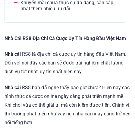
Khuyến mãi chưa thực sự đa dạng, cần cập
nhật thêm nhiều ưu đãi
Nhà Cái RS8 Địa Chỉ Cá Cược Uy Tín Hàng Đầu Việt Nam
Nhà cái
RS8 là địa chỉ cá cược uy tín hàng đầu Việt Nam.
Đến với nơi đây các bạn sẽ được trải nghiệm chất lượng
dịch vụ tốt nhất, uy tín nhất hiện nay.
Nhà cái
RS8 bạn đã nghe thấy bao giờ chưa? Hiện nay các
hình thức cá cược online ngày càng phát triển mạnh mẽ.
Khi chơi vừa có thể giải trí mà còn kiếm được tiền. Chính vì
thị trường phát triển như vậy nên nhà cái ngày càng trở nên
nổi tiếng hơn.