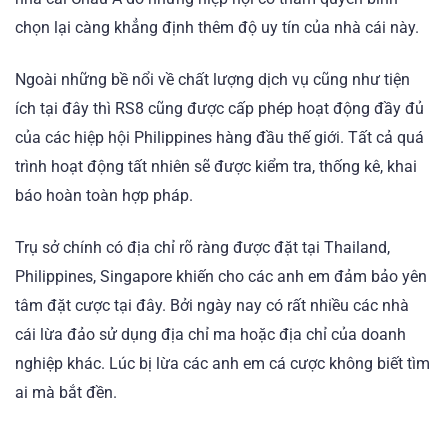
chọn lại càng khẳng định thêm độ uy tín của nhà cái này.
Ngoài những bề nổi về chất lượng dịch vụ cũng như tiện
ích tại đây thì RS8 cũng được cấp phép hoạt động đầy đủ
của các hiệp hội Philippines hàng đầu thế giới. Tất cả quá
trình hoạt động tất nhiên sẽ được kiểm tra, thống kê, khai
báo hoàn toàn hợp pháp.
Trụ sở chính có địa chỉ rõ ràng được đặt tại Thailand,
Philippines, Singapore khiến cho các anh em đảm bảo yên
tâm đặt cược tại đây. Bởi ngày nay có rất nhiều các nhà
cái lừa đảo sử dụng địa chỉ ma hoặc địa chỉ của doanh
nghiệp khác. Lúc bị lừa các anh em cá cược không biết tìm
ai mà bắt đền.