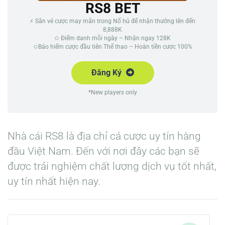
RS8 BET
⚡ Săn vé cược may mắn trong Nổ hủ để nhận thưởng lên đến
8,888K
✩ Điểm danh mỗi ngày – Nhận ngay 128K
✩Bảo hiểm cược đầu tiên Thể thao – Hoàn tiền cược 100%
Đăng Ký
*New players only
Nhà cái RS8 là địa chỉ cá cược uy tín hàng
đầu Việt Nam. Đến với nơi đây các bạn sẽ
được trải nghiệm chất lượng dịch vụ tốt nhất,
uy tín nhất hiện nay.