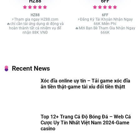
HZ88
6FF
HZ88
6FF
⚡Tham gia ngay HZ88.com
⚡Đăng Ký Tài Khoản Nhận Ngay
🔥chỉ cần tải ứng dụng di động và
66K Miễn Phí
hoàn thành tất cả nhiệm vụ để
🔥Mời Bạn Bè Tham Gia Nhận Ngay
nhận 88K VNĐ
666K
Recent News
Xóc đĩa online uy tín – Tải game xóc đĩa
ăn tiền thật-game tài xỉu đổi tiền thậtt
Top 12+ Trang Cá Độ Bóng Đá – Web Cá
Cược Uy Tín Nhất Việt Nam 2024-Game
casino