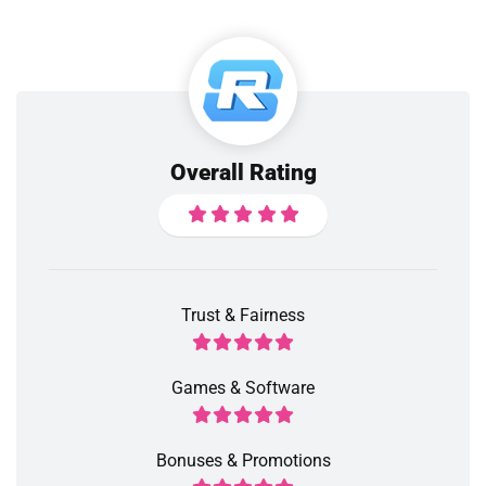
Overall Rating
Trust & Fairness
Games & Software
Bonuses & Promotions