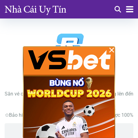
×
RS8
Săn vé cược may mắn trong Nổ hủ để nhận thưởng lên đến
8,888K
✩ Điểm danh mỗi ngày – Nhận ngay 128K
✩Bảo hiểm cược đầu tiên Thể thao – Hoàn tiền cược 100%
Tặng thưởng miễn phí