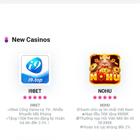
New Casinos
i9BET
NOHU
i9BET
NOHU
⭐️i9bet Cổng Game Uy Tín , Nhiều
💯Xanh chín uy tín nhất Việt Nam
Khuyến Mãi Khủng
🔥Nạp đầu 50K tặng 8888K
⭐️Tặng 150k free khi đăng ký. Hoàn
🎁Thưởng nạp Hội Viên Mới lên tới
trả lên đến 3.3%！
58.888K
💸Hoàn trả cực khủng đến 2%