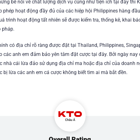
ững bề nổi về chất lượng dịch vụ cũng như tiện ích tại đây thì
 phép hoạt động đầy đủ của các hiệp hội Philippines hàng đầu 
uá trình hoạt động tất nhiên sẽ được kiểm tra, thống kê, khai b
p pháp.
hính có địa chỉ rõ ràng được đặt tại Thailand, Philippines, Singa
o các anh em đảm bảo yên tâm đặt cược tại đây. Bởi ngày nay 
c nhà cái lừa đảo sử dụng địa chỉ ma hoặc địa chỉ của doanh 
c bị lừa các anh em cá cược không biết tìm ai mà bắt đền.
Overall Rating