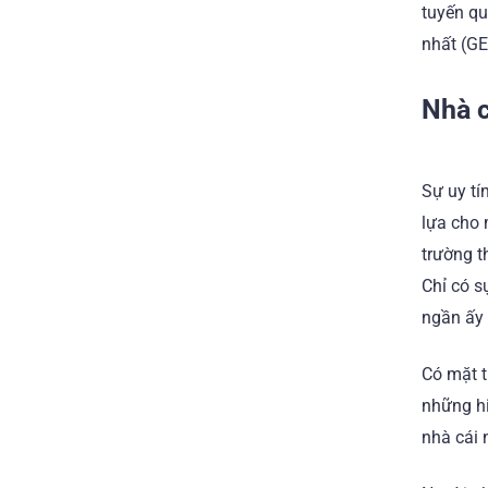
tuyến qu
nhất (G
Nhà c
Sự uy tí
lựa cho 
trường t
Chỉ có s
ngần ấy
Có mặt t
những hi
nhà cái 