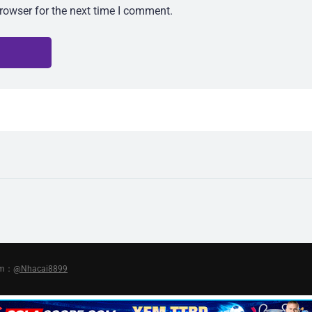
rowser for the next time I comment.
ram：
@Nhacai8899