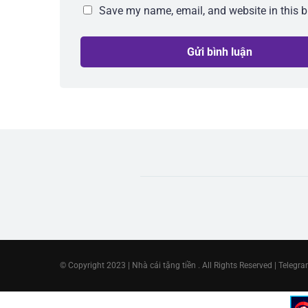
Save my name, email, and website in this b
© Copyright 2023 | Nhà cái tặng tiền . All Rights Reserved | Teleg