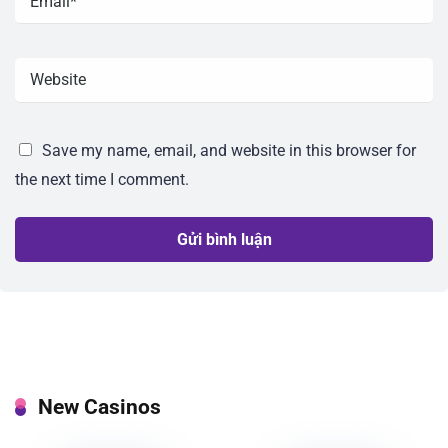
Save my name, email, and website in this browser for
the next time I comment.
New Casinos