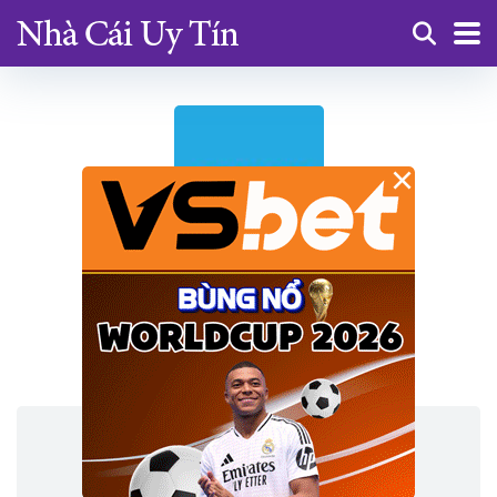
×
fun88
Tặng ngay 28.888.000đ cho lần nạp đầu
Tặng ngay:
28.880.000đ