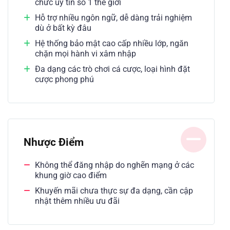
chức uy tín số 1 thế giới
Hỗ trợ nhiều ngôn ngữ, dễ dàng trải nghiệm
dù ở bất kỳ đâu
Hệ thống bảo mật cao cấp nhiều lớp, ngăn
chặn mọi hành vi xâm nhập
Đa dạng các trò chơi cá cược, loại hình đặt
cược phong phú
Nhược Điểm
Không thể đăng nhập do nghẽn mạng ở các
khung giờ cao điểm
Khuyến mãi chưa thực sự đa dạng, cần cập
nhật thêm nhiều ưu đãi