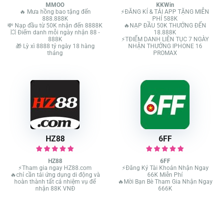
MMOO
KKWin
🔥 Mưa hồng bao tặng đến
⚡️ĐĂNG KÍ & TẢI APP TẶNG MIỄN
888.888K
PHÍ 588K
💸 Nạp đầu từ 50K nhận đến 8888K
🔥NẠP ĐẦU 50K THƯỞNG ĐẾN
💥 Điểm danh mỗi ngày nhận 88 -
18.888K
888K
⚡️TĐIỂM DANH LIÊN TỤC 7 NGÀY
🎁 Lỳ xì 8888 tỷ ngày 18 hàng
NHẬN THƯỞNG IPHONE 16
tháng
PROMAX
HZ88
6FF
HZ88
6FF
⚡Tham gia ngay HZ88.com
⚡Đăng Ký Tài Khoản Nhận Ngay
🔥chỉ cần tải ứng dụng di động và
66K Miễn Phí
hoàn thành tất cả nhiệm vụ để
🔥Mời Bạn Bè Tham Gia Nhận Ngay
nhận 88K VNĐ
666K