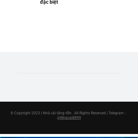
đặc biệt
© Copyright 2023 | Nhà cái tặng tiền . All Rights Reserved | Telegram：
@Nhacai8899