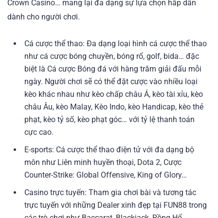
Crown Casino… mang lại đa dạng sự lựa chọn hấp dẫn
dành cho người chơi.
Cá cược thể thao: Đa dạng loại hình cá cược thể thao
như cá cược bóng chuyền, bóng rổ, golf, bida… đặc
biệt là Cá cược Bóng đá với hàng trăm giải đấu mỗi
ngày. Người chơi sẽ có thể đặt cược vào nhiều loại
kèo khác nhau như kèo chấp châu Á, kèo tài xỉu, kèo
châu Âu, kèo Malay, Kèo Indo, kèo Handicap, kèo thẻ
phạt, kèo tỷ số, kèo phạt góc… với tỷ lệ thanh toán
cực cao.
E-sports: Cá cược thể thao điện tử với đa dạng bộ
môn như Liên minh huyền thoại, Dota 2, Cược
Counter-Strike: Global Offensive, King of Glory…
Casino trực tuyến: Tham gia chơi bài và tương tác
trực tuyến với những Dealer xinh đẹp tại FUN88 trong
các trò chơi như Baccarat, Blackjack, Rồng Hổ,