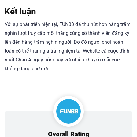
Kết luận
Với sự phát triển hiện tại, FUN88 đã thu hút hơn hàng trăm
nghìn lượt truy cập mỗi tháng cùng số thành viên đăng ký
lên đến hàng trăm nghìn người. Do đó người chơi hoàn
toàn có thể tham gia trải nghiệm tại Website cá cược đỉnh
nhất Châu Á ngay hôm nay với nhiều khuyến mãi cực
khủng đang chờ đợi.
Overall Rating