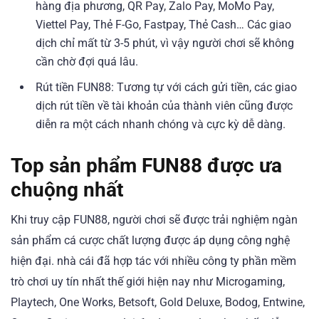
hàng địa phương, QR Pay, Zalo Pay, MoMo Pay,
Viettel Pay, Thẻ F-Go, Fastpay, Thẻ Cash… Các giao
dịch chỉ mất từ 3-5 phút, vì vậy người chơi sẽ không
cần chờ đợi quá lâu.
Rút tiền FUN88: Tương tự với cách gửi tiền, các giao
dịch rút tiền về tài khoản của thành viên cũng được
diễn ra một cách nhanh chóng và cực kỳ dễ dàng.
Top sản phẩm FUN88 được ưa
chuộng nhất
Khi truy cập FUN88, người chơi sẽ được trải nghiệm ngàn
sản phẩm cá cược chất lượng được áp dụng công nghệ
hiện đại. nhà cái đã hợp tác với nhiều công ty phần mềm
trò chơi uy tín nhất thế giới hiện nay như Microgaming,
Playtech, One Works, Betsoft, Gold Deluxe, Bodog, Entwine,