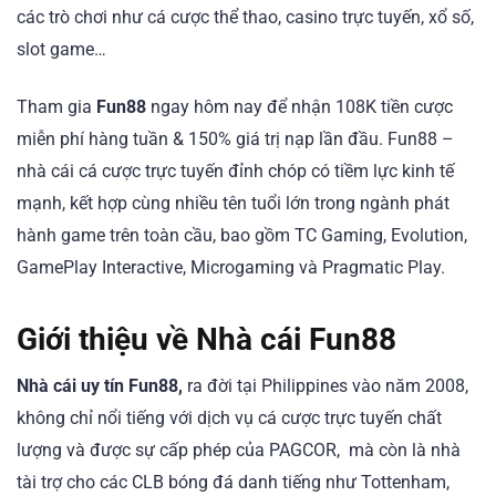
các trò chơi như cá cược thể thao, casino trực tuyến, xổ số,
slot game…
Tham gia
Fun88
ngay hôm nay để nhận 108K tiền cược
miễn phí hàng tuần & 150% giá trị nạp lần đầu. Fun88 –
nhà cái cá cược trực tuyến đỉnh chóp có tiềm lực kinh tế
mạnh, kết hợp cùng nhiều tên tuổi lớn trong ngành phát
hành game trên toàn cầu, bao gồm TC Gaming, Evolution,
GamePlay Interactive, Microgaming và Pragmatic Play.
Giới thiệu về Nhà cái Fun88
Nhà cái uy tín Fun88,
ra đời tại Philippines vào năm 2008,
không chỉ nổi tiếng với dịch vụ cá cược trực tuyến chất
lượng và được sự cấp phép của PAGCOR, mà còn là nhà
tài trợ cho các CLB bóng đá danh tiếng như Tottenham,