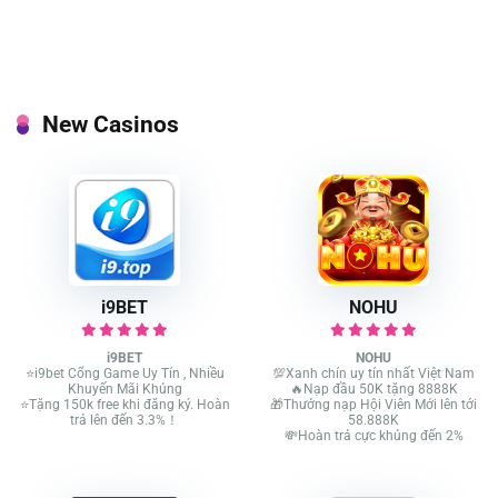
New Casinos
i9BET
NOHU
i9BET
NOHU
⭐️i9bet Cổng Game Uy Tín , Nhiều
💯Xanh chín uy tín nhất Việt Nam
Khuyến Mãi Khủng
🔥Nạp đầu 50K tặng 8888K
⭐️Tặng 150k free khi đăng ký. Hoàn
🎁Thưởng nạp Hội Viên Mới lên tới
trả lên đến 3.3%！
58.888K
💸Hoàn trả cực khủng đến 2%