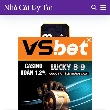
×
99Win
99Win
⚡️Gửi 199K lần đầu nhận 199K miễn phí
🔥Đăng nhập mỗi ngày để nhận tới 9999K
⚡️Tải APP và nhận 59K miễn phí
🔥Hoàn trả lên đến 3.3%！