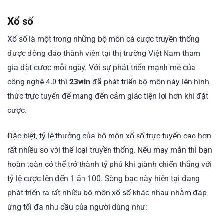
Xổ số
Xổ số là một trong những bộ môn cá cược truyền thống
được đông đảo thành viên tại thị trường Việt Nam tham
gia đặt cược mỗi ngày. Với sự phát triển mạnh mẽ của
công nghệ 4.0 thì
23win
đã phát triển bộ môn này lên hình
thức trực tuyến để mang đến cảm giác tiện lợi hơn khi đặt
cược.
Đặc biệt, tỷ lệ thưởng của bộ môn xổ số trực tuyến cao hơn
rất nhiều so với thể loại truyền thống. Nếu may mắn thì bạn
hoàn toàn có thể trở thành tỷ phú khi giành chiến thắng với
tỷ lệ cược lên đến 1 ăn 100. Sòng bạc này hiện tại đang
phát triển ra rất nhiều bộ môn xổ số khác nhau nhằm đáp
ứng tối đa nhu cầu của người dùng như: