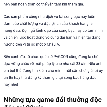
nên bạn hoàn toàn có thể yên tâm khi tham gia.
Các sản phẩm cũng như dịch vụ tại sòng bạc này luôn
đảm bảo chất lượng và đặt lợi ích của khách hàng lên
hàng đầu. Đội ngũ lãnh đạo của sòng bạc này có tầm nhìn
và chiến lược hoạt động vô cùng dài hạn và hiện tại đang
hướng đến vị trí số một ở Châu Á.
Bên cạnh đó, tổ chức quốc tế PAGCOR cũng đang là chỗ
dựa vững chắc về mặt pháp lý cho nhà cái
23win
. Nếu anh
em bet thủ đang tìm kiếm cho mình một sân chơi giải trí uy
tín thì hãy thử đăng ký tham gia tại sòng bạc hàng đầu
này nhé!
Những tựa game đổi thưởng độc