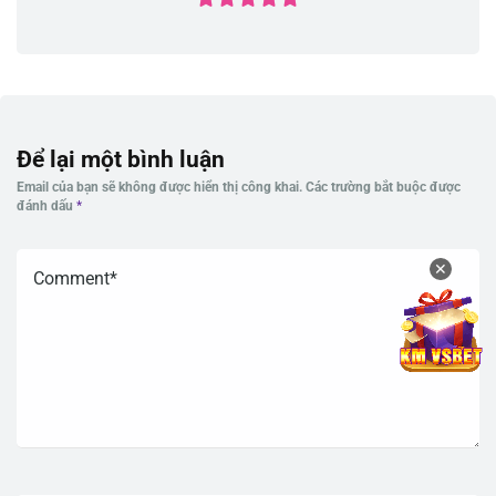
Để lại một bình luận
Email của bạn sẽ không được hiển thị công khai.
Các trường bắt buộc được
đánh dấu
*
✕