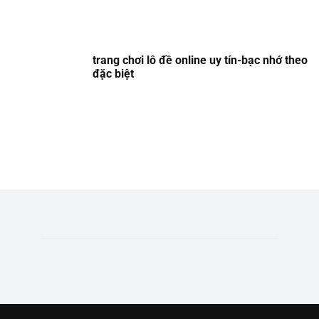
trang chơi lô đề online uy tín-bạc nhớ theo
đặc biệt