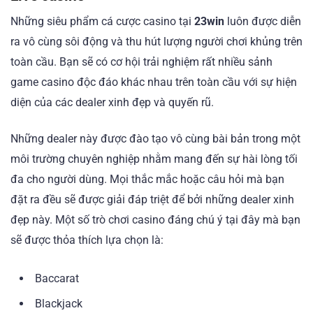
Những siêu phẩm cá cược casino tại
23win
luôn được diễn
ra vô cùng sôi động và thu hút lượng người chơi khủng trên
toàn cầu. Bạn sẽ có cơ hội trải nghiệm rất nhiều sảnh
game casino độc đáo khác nhau trên toàn cầu với sự hiện
diện của các dealer xinh đẹp và quyến rũ.
Những dealer này được đào tạo vô cùng bài bản trong một
môi trường chuyên nghiệp nhằm mang đến sự hài lòng tối
đa cho người dùng. Mọi thắc mắc hoặc câu hỏi mà bạn
đặt ra đều sẽ được giải đáp triệt để bởi những dealer xinh
đẹp này. Một số trò chơi casino đáng chú ý tại đây mà bạn
sẽ được thỏa thích lựa chọn là:
Baccarat
Blackjack