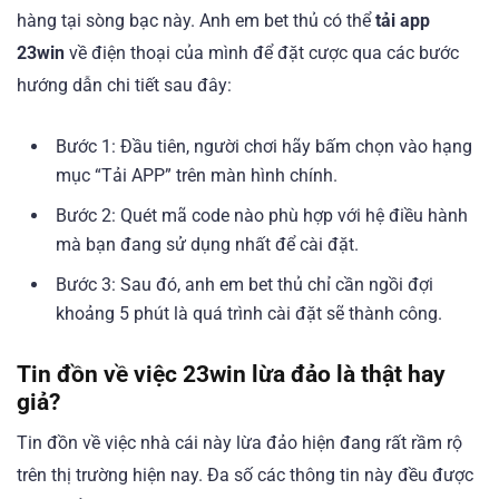
hàng tại sòng bạc này. Anh em bet thủ có thể
tải app
23win
về điện thoại của mình để đặt cược qua các bước
hướng dẫn chi tiết sau đây:
Bước 1: Đầu tiên, người chơi hãy bấm chọn vào hạng
mục “Tải APP” trên màn hình chính.
Bước 2: Quét mã code nào phù hợp với hệ điều hành
mà bạn đang sử dụng nhất để cài đặt.
Bước 3: Sau đó, anh em bet thủ chỉ cần ngồi đợi
khoảng 5 phút là quá trình cài đặt sẽ thành công.
Tin đồn về việc 23win lừa đảo là thật hay
giả?
Tin đồn về việc nhà cái này lừa đảo hiện đang rất rầm rộ
trên thị trường hiện nay. Đa số các thông tin này đều được