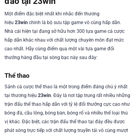
đáo tại 23win
Một điểm đặc biệt nhất khi nhắc đến thương
hiệu
23win
chính là bộ sưu tập game vô cùng hấp dẫn.
Nhà cái hiện tại đang sở hữu hơn 300 tựa game cá cược
hấp dẫn khác nhau với chất lượng chuyên môn đạt mức
cao nhất. Hãy cùng điểm qua một vài tựa game đổi
thưởng hàng đầu tại sòng bạc này sau đây:
Thể thao
Sảnh cá cược thể thao là một trong điểm đáng chú ý nhất
tại thương hiệu
23win
. Đây là nơi tập trung rất nhiều những
trận đấu thể thao hấp dẫn với tỷ lệ đổi thưởng cực cao như
bóng đá, cầu lông, bóng bàn, bóng rổ và nhiều thể loại thú
vị khác. Đặc biệt, các trận đấu thể thao tại đây đều được
phát sóng trực tiếp với chất lượng truyền tải vô cùng mượt