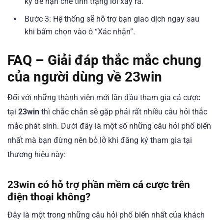
ký để hạn chế tình trạng lỗi xảy ra.
Bước 3: Hệ thống sẽ hỗ trợ bạn giao dịch ngay sau
khi bấm chọn vào ô “Xác nhận”.
FAQ – Giải đáp thắc mắc chung
của người dùng về 23win
Đối với những thành viên mới lần đầu tham gia cá cược
tại
23win
thì chắc chắn sẽ gặp phải rất nhiều câu hỏi thắc
mắc phát sinh. Dưới đây là một số những câu hỏi phổ biến
nhất mà bạn đừng nên bỏ lỡ khi đăng ký tham gia tại
thương hiệu này:
23win có hỗ trợ phần mềm cá cược trên
điện thoại không?
Đây là một trong những câu hỏi phổ biến nhất của khách