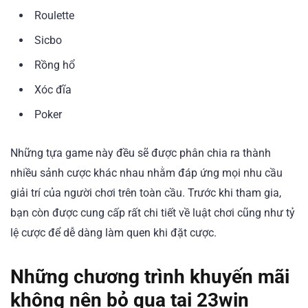
Roulette
Sicbo
Rồng hổ
Xóc đĩa
Poker
Những tựa game này đều sẽ được phân chia ra thành
nhiều sảnh cược khác nhau nhằm đáp ứng mọi nhu cầu
giải trí của người chơi trên toàn cầu. Trước khi tham gia,
bạn còn được cung cấp rất chi tiết về luật chơi cũng như tỷ
lệ cược để dễ dàng làm quen khi đặt cược.
Những chương trình khuyến mãi
không nên bỏ qua tại 23win