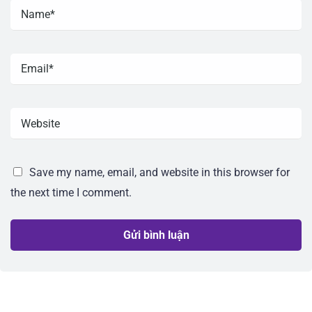
Save my name, email, and website in this browser for
the next time I comment.