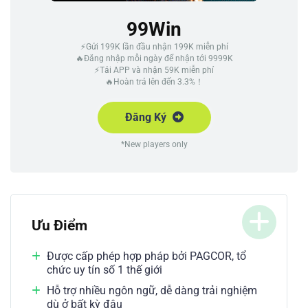
99Win
⚡️Gửi 199K lần đầu nhận 199K miễn phí
🔥Đăng nhập mỗi ngày để nhận tới 9999K
⚡️Tải APP và nhận 59K miễn phí
🔥Hoàn trả lên đến 3.3%！
Đăng Ký
*New players only
Ưu Điểm
Được cấp phép hợp pháp bởi PAGCOR, tổ
chức uy tín số 1 thế giới
Hỗ trợ nhiều ngôn ngữ, dễ dàng trải nghiệm
dù ở bất kỳ đâu