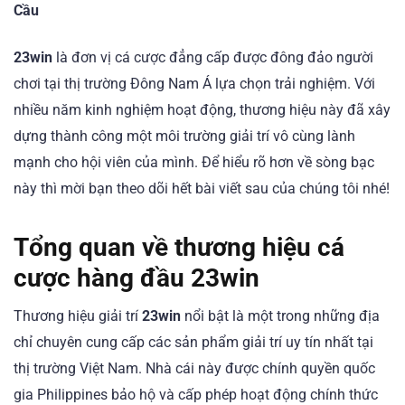
Cầu
23win
là đơn vị cá cược đẳng cấp được đông đảo người
chơi tại thị trường Đông Nam Á lựa chọn trải nghiệm. Với
nhiều năm kinh nghiệm hoạt động, thương hiệu này đã xây
dựng thành công một môi trường giải trí vô cùng lành
mạnh cho hội viên của mình. Để hiểu rõ hơn về sòng bạc
này thì mời bạn theo dõi hết bài viết sau của chúng tôi nhé!
Tổng quan về thương hiệu cá
cược hàng đầu 23win
Thương hiệu giải trí
23win
nổi bật là một trong những địa
chỉ chuyên cung cấp các sản phẩm giải trí uy tín nhất tại
thị trường Việt Nam. Nhà cái này được chính quyền quốc
gia Philippines bảo hộ và cấp phép hoạt động chính thức