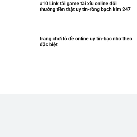
#10 Link tải game tài xỉu online đổi
thưởng tiền thật uy tín-rồng bạch kim 247
trang chơi lô đề online uy tín-bạc nhớ theo
đặc biệt