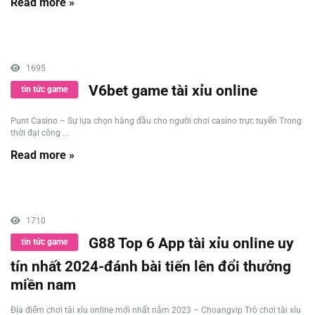
Read more »
1695
V6bet game tài xỉu online
tin tức game
Punt Casino – Sự lựa chọn hàng đầu cho người chơi casino trực tuyến Trong
thời đại công ...
Read more »
1710
G88 Top 6 App tài xỉu online uy
tin tức game
tín nhất 2024-đánh bài tiến lên đổi thưởng
miền nam
Địa điểm chơi tài xỉu online mới nhất năm 2023 – Choangvip Trò chơi tài xỉu