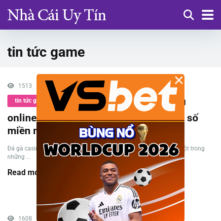
tin tức game
×
1513
8 nhà cái chơi game tài xỉu
tin tức game
online uy tín f8bet-dự đoán soi cầu xổ số
miền nam
Đá gà casino – Sự kết hợp giữa niềm vui và thử thách Casino là một trong
những ...
Read more »
1608