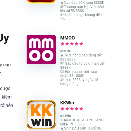
🔥Nạp đầu 50K tặng 8888K
🎁Thưởng nạp Hội Viên Mới
lên tới 58.888K
💸Hoàn trả cực khủng đến
2%
Uy
MMOO
MMOO
🔥 Mưa hồng bao tặng đến
888.888K
💸 Nạp đầu từ 50K nhận đến
ây các
8888K
💥 Điểm danh mỗi ngày
.
nhận 88 - 888K
🎁 Lỳ xì 8888 tỷ ngày 18
hàng tháng
 cược
n kiếm
KKWin
trở nên
KKWin
⚡️ĐĂNG KÍ & TẢI APP TẶNG
MIỄN PHÍ 588K
🔥NẠP ĐẦU 50K THƯỞNG