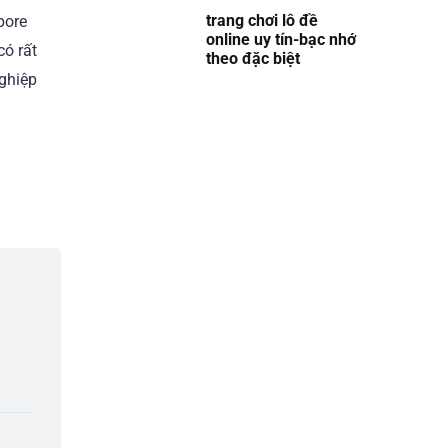
trang chơi lô đề
pore
online uy tín-bạc nhớ
có rất
theo đặc biệt
nghiệp