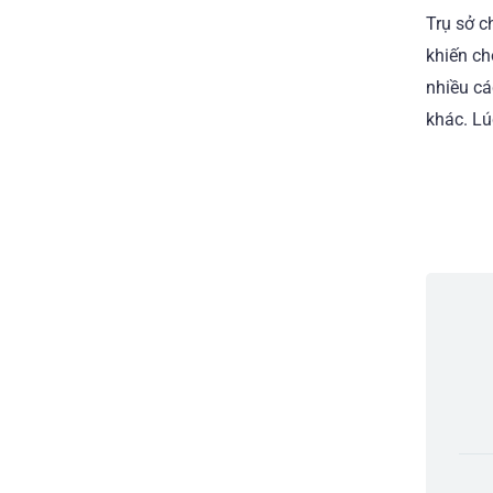
Trụ sở c
khiến ch
nhiều cá
khác. Lú