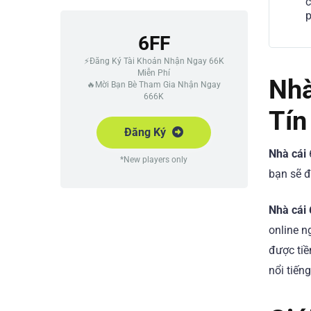
c
6FF
⚡Đăng Ký Tài Khoản Nhận Ngay 66K
Miễn Phí
Nhà
🔥Mời Bạn Bè Tham Gia Nhận Ngay
666K
Tín
Đăng Ký
Nhà cái
*New players only
bạn sẽ đ
Nhà cái
online n
được tiề
nổi tiến