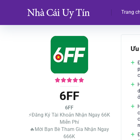
Trang c
Ưu
p
c
H
d
6FF
ở
H
6FF
c
⚡Đăng Ký Tài Khoản Nhận Ngay 66K
c
Miễn Phí
🔥Mời Bạn Bè Tham Gia Nhận Ngay
Đ
666K