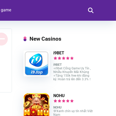
c game
New Casinos
i9BET
i9BET
⭐️i9bet Cổng Game Uy Tín ,
Nhiều Khuyến Mãi Khủng
⭐️Tặng 150k free khi đăng
ký. Hoàn trả lên đến 3.3%！
i
NOHU
NOHU
💯Xanh chín uy tín nhất Việt
Nam