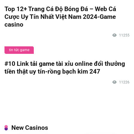
Top 12+ Trang Cá Độ Bóng Đá – Web Cá
Cược Uy Tín Nhất Việt Nam 2024-Game
casino
11255
tin tức game
#10 Link tải game tài xỉu online đổi thưởng
tiền thật uy tín-rồng bạch kim 247
11226
New Casinos