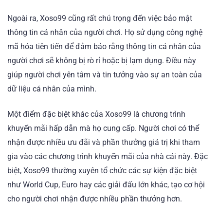
Ngoài ra, Xoso99 cũng rất chú trọng đến việc bảo mật
thông tin cá nhân của người chơi. Họ sử dụng công nghệ
mã hóa tiên tiến để đảm bảo rằng thông tin cá nhân của
người chơi sẽ không bị rò rỉ hoặc bị lạm dụng. Điều này
giúp người chơi yên tâm và tin tưởng vào sự an toàn của
dữ liệu cá nhân của mình.
Một điểm đặc biệt khác của Xoso99 là chương trình
khuyến mãi hấp dẫn mà họ cung cấp. Người chơi có thể
nhận được nhiều ưu đãi và phần thưởng giá trị khi tham
gia vào các chương trình khuyến mãi của nhà cái này. Đặc
biệt, Xoso99 thường xuyên tổ chức các sự kiện đặc biệt
như World Cup, Euro hay các giải đấu lớn khác, tạo cơ hội
cho người chơi nhận được nhiều phần thưởng hơn.