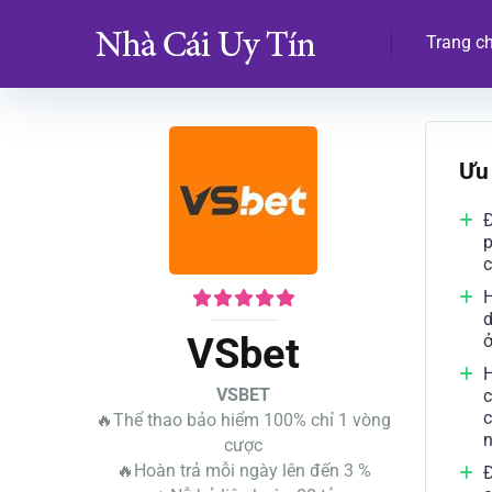
Trang c
Ưu
p
c
H
d
VSbet
ở
H
VSBET
c
c
🔥Thể thao bảo hiểm 100% chỉ 1 vòng
cược
🔥Hoàn trả mỗi ngày lên đến 3 %
Đ