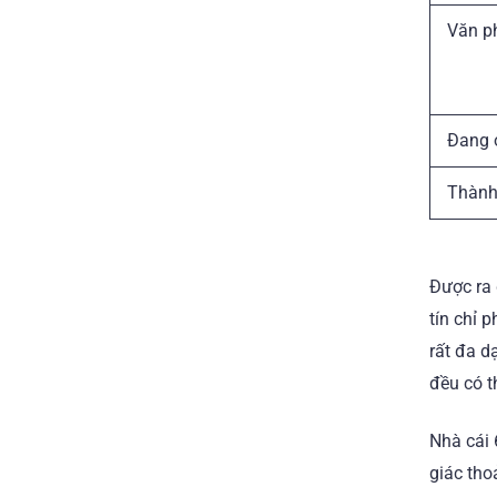
Văn p
Đang 
Thành
Được ra 
tín chỉ 
rất đa d
đều có t
Nhà cái 
giác tho