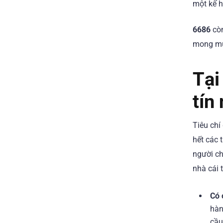
một kế h
6686
cò
mong muố
Tại
tín
Tiêu chí
hết các 
người ch
nhà cái t
Có 
hàn
cầu