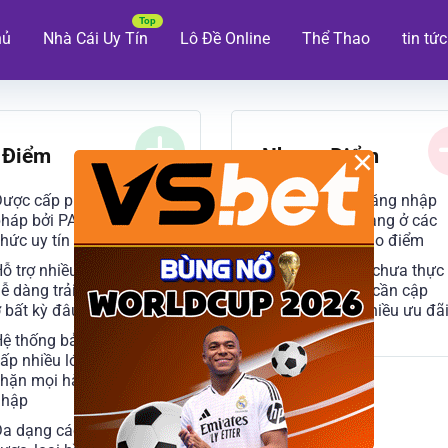
hủ
Nhà Cái Uy Tín
Lô Đề Online
Thể Thao
tin tứ
×
 Điểm
Nhược Điểm
Được cấp phép hợp
Không thể đăng nhập
háp bởi PAGCOR, tổ
do nghẽn mạng ở các
hức uy tín số 1 thế giới
khung giờ cao điểm
ỗ trợ nhiều ngôn ngữ,
Khuyến mãi chưa thực
ễ dàng trải nghiệm dù
sự đa dạng, cần cập
 bất kỳ đâu
nhật thêm nhiều ưu đã
ệ thống bảo mật cao
ấp nhiều lớp, ngăn
hặn mọi hành vi xâm
nhập
a dạng các trò chơi cá