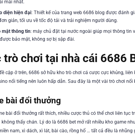
ải mái nhất.
o diện hiện đại
: Thiết kế của trang web 6686 blog được đánh gi
đơn giản, tối ưu về tốc độ tải và trải nghiệm người dùng.
 mật thông tin
: máy chủ đặt tại nước ngoài giúp mọi thông tin 
 được bảo mật, không sợ bị sập đài.
 trò chơi tại nhà cái 6686 
ề cập ở trên, 6686 sở hữu kho trò chơi cá cược cực khủng, liên 
ino nổi tiếng nên luôn hấp dẫn. Sau đây là một vài trò chơi nổi 
 bài đổi thưởng
e bài đổi thưởng rất thích, nhiều cược thủ có thể chơi liên tục t
không thấy chán. Lý do là 6686 bet mở rất nhiều kho game như:
 miền nam, xì dách, xì lát, bài cào, rồng hổ … tất cả đều là nhũn