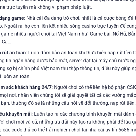
ine trực tuyến mà không vi phạm pháp luật.
 dạng game
: Nhà cái đa dạng trò chơi, nhất là cá cược bóng đá 
o. Ngoài ra, họ còn liên kết nhiều sòng casino trực tuyến để cun
 game nhiều người chơi tại Việt Nam như: Game bài, Nổ Hũ, Bắn
u Cá…
 rút an toàn
: Luôn đảm bảo an toàn khi thực hiện nạp rút tiền t
ng tin ngân hàng được bảo mật, server đặt tại máy chủ nước ng
ng sợ bị chính phủ Việt nam thu thập thông tin, điều này giúp n
i luôn an toàn.
m sóc khách hàng 24/7
: Người chơi có thể liên hệ bộ phận CS
 mọi nơi, nhân viên chúng tôi sẽ giải quyết tất cả các vướng mắ
 bạn, thường đó sẽ là những câu hỏi về đổi thưởng, nạp rút tiền
ều khuyến mãi
: Luôn tạo ra các chương trình khuyến mãi dành
ời chơi mới và cũ, những ưu đãi này tạo ra không phải để lùa g
p các cược thủ có thể trải nghiệm chơi tại nhà cái uy tín 6686 m