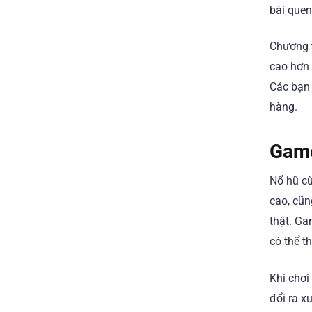
bài quen
Chương t
cao hơn 
Các bạn 
hàng.
Game
Nổ hũ cù
cao, cũn
thật. Ga
có thể t
Khi chơi
đổi ra x