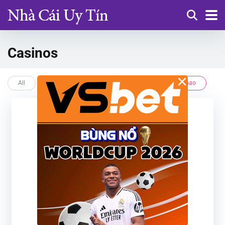
Casinos
×
All
Lô Đề Online
Nhà Cái Uy Tín
Thể Thao
CE88
CE88
⚡️nạp đầu tặng ngay 388K
🔥hoàn cược cực cao 2%
🔥trải nghiệm vòng quay may mắn
🎁lì xì miễn phí mỗi ngày
5.0