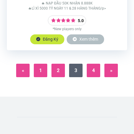
🔥 NẠP ĐẦU 50K NHẬN 8.888K
🔥LÌ XÌ 5000 TỶ NGÀY 11 & 28 HÀNG THÁNG/p>
5.0
*New players only
Đăng Ký
Xem thêm
«
1
2
3
4
»