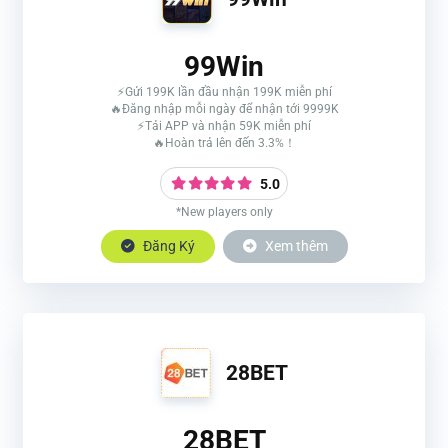
99Win
⚡️Gửi 199K lần đầu nhận 199K miễn phí
🔥Đăng nhập mỗi ngày để nhận tới 9999K
⚡️Tải APP và nhận 59K miễn phí
🔥Hoàn trả lên đến 3.3%！
5.0
*New players only
Đăng Ký
Xem thêm
28BET
28BET