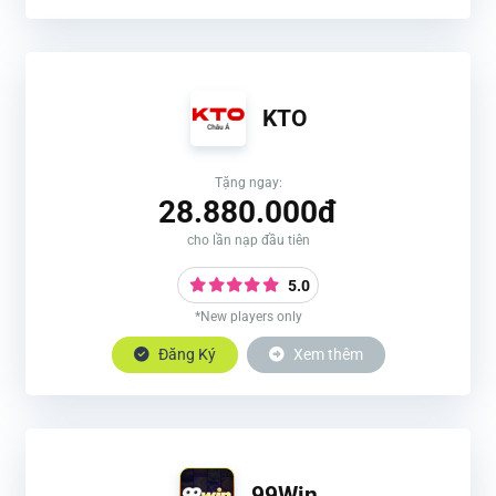
KTO
Tặng ngay:
28.880.000đ
cho lần nạp đầu tiên
5.0
*New players only
Đăng Ký
Xem thêm
99Win