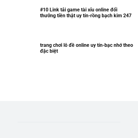
#10 Link tải game tài xỉu online đổi
thưởng tiền thật uy tín-rồng bạch kim 247
trang chơi lô đề online uy tín-bạc nhớ theo
đặc biệt