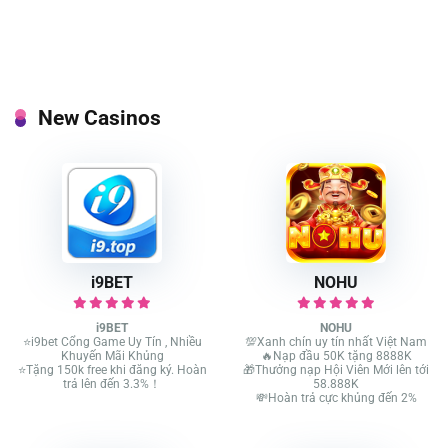
New Casinos
i9BET
NOHU
i9BET
NOHU
⭐️i9bet Cổng Game Uy Tín , Nhiều
💯Xanh chín uy tín nhất Việt Nam
Khuyến Mãi Khủng
🔥Nạp đầu 50K tặng 8888K
⭐️Tặng 150k free khi đăng ký. Hoàn
🎁Thưởng nạp Hội Viên Mới lên tới
trả lên đến 3.3%！
58.888K
💸Hoàn trả cực khủng đến 2%