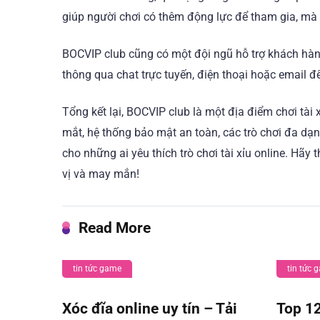
giúp người chơi có thêm động lực để tham gia, mà 
BOCVIP club cũng có một đội ngũ hỗ trợ khách hàng
thông qua chat trực tuyến, điện thoại hoặc email đ
Tổng kết lại, BOCVIP club là một địa điểm chơi tài
mắt, hệ thống bảo mật an toàn, các trò chơi đa dạ
cho những ai yêu thích trò chơi tài xỉu online. Hã
vị và may mắn!
Read More
tin tức game
tin tức 
Xóc đĩa online uy tín – Tải
Top 1