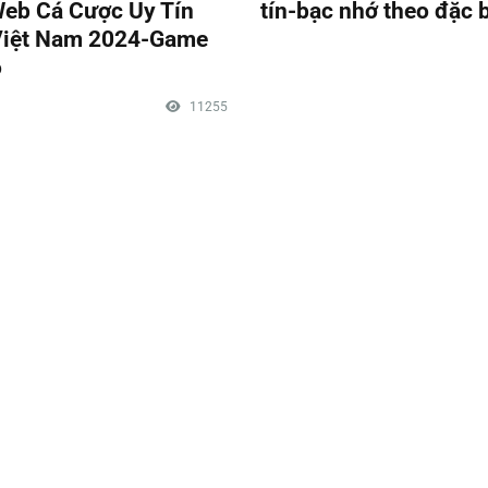
Web Cá Cược Uy Tín
tín-bạc nhớ theo đặc b
Việt Nam 2024-Game
o
11255