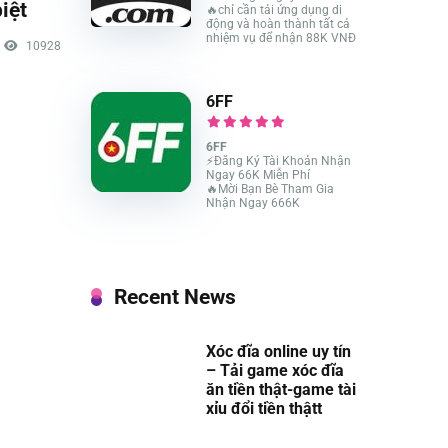
iệt
🔥chỉ cần tải ứng dụng di
động và hoàn thành tất cả
nhiệm vụ để nhận 88K VNĐ
10928
6FF
6FF
⚡Đăng Ký Tài Khoản Nhận
Ngay 66K Miễn Phí
🔥Mời Bạn Bè Tham Gia
Nhận Ngay 666K
Recent News
Xóc đĩa online uy tín
– Tải game xóc đĩa
ăn tiền thật-game tài
xỉu đổi tiền thậtt