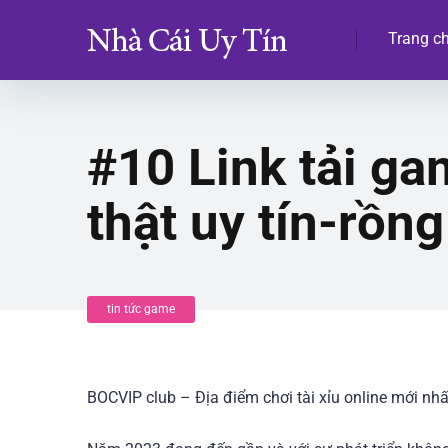
Trang c
#10 Link tải ga
thật uy tín-rồn
tin tức game
BOCVIP club – Địa điểm chơi tài xỉu online mới n