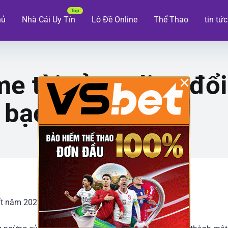
hủ
Nhà Cái Uy Tín
Lô Đề Online
Thể Thao
tin tứ
me tài xỉu online đổ
×
g bạch kim 247
hất năm 2023