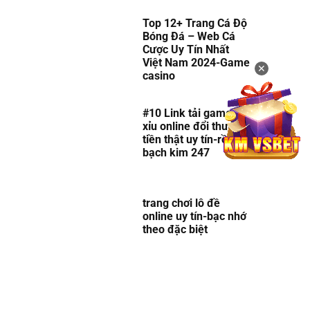
Top 12+ Trang Cá Độ
Bóng Đá – Web Cá
Cược Uy Tín Nhất
Việt Nam 2024-Game
✕
casino
#10 Link tải game tài
xỉu online đổi thưởng
tiền thật uy tín-rồng
bạch kim 247
trang chơi lô đề
online uy tín-bạc nhớ
theo đặc biệt