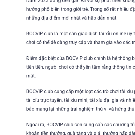
Năm 2023 đang đến gần và với sự phát triển không 
hướng phổ biến trong giới trẻ. Trong số rất nhiều đ
những địa điểm mới nhất và hấp dẫn nhất.
BOCVIP club là một sàn giao dịch tài xỉu online uy 
chơi có thể dễ dàng truy cập và tham gia vào các t
Điểm đặc biệt của BOCVIP club chính là hệ thống b
tiên tiến, người chơi có thể yên tâm rằng thông ti
mật.
BOCVIP club cung cấp một loạt các trò chơi tài xỉu
tài xỉu trực tuyến, tài xỉu mini, tài xỉu đại gia và 
bảo mang lại những trải nghiệm thú vị và hứng thú
Ngoài ra, BOCVIP club còn cung cấp các chương tr
khoản tiền thưởng, quà tặng và giải thưởng hấp dẫ