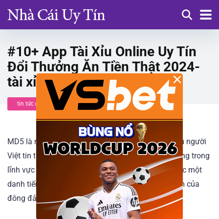
#10+ App Tài Xỉu Online Uy Tín
Đổi Thưởng Ăn Tiền Thật 2024-
×
tài xỉu online
tin tức game
MD5 là một nhà cái trực tuyến uy tín và được nhiều người
Việt tin tưởng. Với nhiều năm kinh nghiệm hoạt động trong
lĩnh vực cá cược trực tuyến, MD5 đã xây dựng được một
danh tiếng vững chắc và thu hút được sự quan tâm của
đông đảo người chơi.