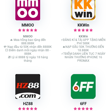
MMOO
KKWin
MMOO
KKWin
🔥 Mưa hồng bao tặng đến
⚡️ĐĂNG KÍ & TẢI APP TẶNG MIỄN
888.888K
PHÍ 588K
💸 Nạp đầu từ 50K nhận đến 8888K
🔥NẠP ĐẦU 50K THƯỞNG ĐẾN
💥 Điểm danh mỗi ngày nhận 88 -
18.888K
888K
⚡️TĐIỂM DANH LIÊN TỤC 7 NGÀY
🎁 Lỳ xì 8888 tỷ ngày 18 hàng
NHẬN THƯỞNG IPHONE 16
tháng
PROMAX
HZ88
6FF