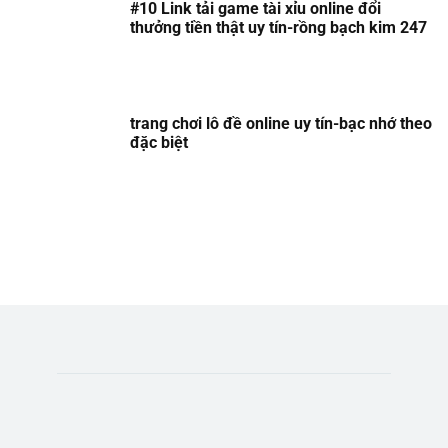
#10 Link tải game tài xỉu online đổi
thưởng tiền thật uy tín-rồng bạch kim 247
trang chơi lô đề online uy tín-bạc nhớ theo
đặc biệt