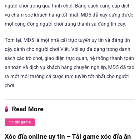
người chơi trong quá trình chơi. Bằng cách cung cấp dịch
vụ chăm sóc khách hàng tốt nhất, MD5 đã xây dựng được
một cộng đồng người chơi trung thành và đáng tin cậy.
Tóm lại, MD5 là một nhà cái trực tuyến uy tín và đáng tin
cậy dành cho người chơi Việt. Với sự đa dạng trong danh
sách các trò chơi, giao diện trực quan, hệ thống thanh toán
an toàn và dịch vụ khách hàng chuyên nghiệp, MD5 đã tạo
ra một môi trường cá cược trực tuyến tốt nhất cho người
chơi.
Read More
tin tức game
Xóc đĩa online uy tín – Tải game xóc đĩa ăn