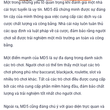
Một trong những yếu tố quan trọng khi đánh giá một nhà
cái trực tuyến là uy tín. MD5 đã chứng minh được sự đáng
tin cậy của mình thông qua việc cung cấp các dịch vụ cá
cược chất lượng và công bằng. Nhà cái này luôn tuân thủ
các quy định và luật pháp về cá cược, đảm bảo rằng người
chơi sẽ được trải nghiệm một môi trường an toàn và công
bằng.
Một điểm mạnh của MD5 là sự đa dạng trong danh sách
các trò chơi. Người chơi có thể tìm thấy một loạt các trò
chơi phong phú như baccarat, blackjack, roulette, slot và
nhiều trò chơi khác. Tất cả các trò chơi đều được cung cấp
bởi các nhà cung cấp phần mềm hàng đầu, đảm bảo chất
lượng và trải nghiệm tốt nhất cho người chơi.
Ngoài ra, MD5 cũng đáng chú ý với giao diện trực quan và