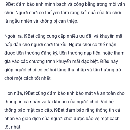
i9Bet đảm bảo tính minh bạch và công bằng trong mỗi ván
chơi. Người chơi có thể yên tâm rằng kết quả của trò chơi
là ngẫu nhiên và không bị can thiệp.
Ngoài ra, i9Bet cũng cung cấp nhiều ưu đãi và khuyến mãi
hấp dẫn cho người chơi tài xỉu. Người chơi có thể nhận
được tiền thưởng đăng ký, tiền thưởng nạp tiền, hoặc tham
gia vào các chương trình khuyến mãi đặc biệt. Điều này
giúp người chơi có cơ hội tăng thu nhập và tận hưởng trò
chơi một cách tốt nhất.
Hơn nữa, i9Bet cũng đảm bảo tính bảo mật và an toàn cho
thông tin cá nhân và tài khoản của người chơi. Với hệ
thống bảo mật cao cấp, i9Bet đảm bảo rằng thông tin cá
nhân và giao dịch của người chơi được bảo vệ một cách
tốt nhất.