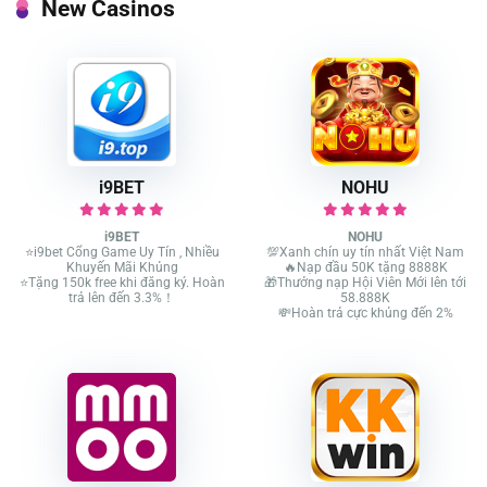
New Casinos
i9BET
NOHU
i9BET
NOHU
⭐️i9bet Cổng Game Uy Tín , Nhiều
💯Xanh chín uy tín nhất Việt Nam
Khuyến Mãi Khủng
🔥Nạp đầu 50K tặng 8888K
⭐️Tặng 150k free khi đăng ký. Hoàn
🎁Thưởng nạp Hội Viên Mới lên tới
trả lên đến 3.3%！
58.888K
💸Hoàn trả cực khủng đến 2%